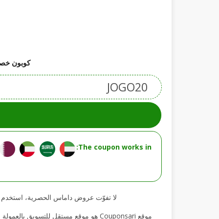
كوبون خصم دام
JOGO20
The coupon works in:
لا تفوّت عروض داماس الحصرية، استخدم كوبون الخصم الآن واستمتع بتو