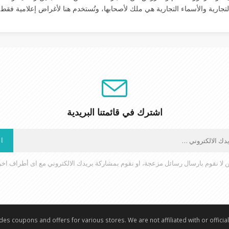
لتجارية والأسماء التجارية هي ملك لأصحابها، وتُستخدم هنا لأغراض إعلامية فقط.
اشترك في قائمتنا البريدية
ا
 لا نقوم بارسال رسائل مزعجة، او نقوم بمشاركة بريدك الالكتروني مع اى أطراف اخ
es coupons and offers for various stores. We are not affiliated with or officia