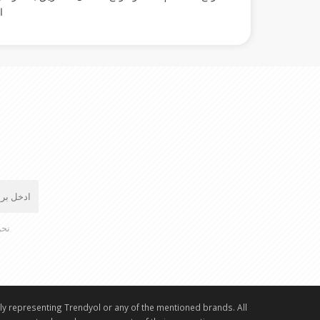
ا
نحن
lly representing Trendyol or any of the mentioned brands. All