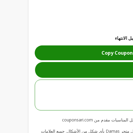
Copy Coupon
موقع Couponsari هو موقع مستقل للتسويق بالعمولة يشارك رموز الخصم والعروض من متاجر متعددة. نحن لسنا تابعين رسميًا أو نمثل متجر Damas بأي شكل من الأشكال. جميع العلامات