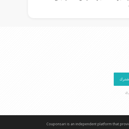
شترك
ري
⁠Couponsari is an independent platform that provid