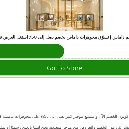
اس | تسوّق مجوهرات داماس بخصم يصل إلى 50٪ استغل العرض قبل الانتهاء
Go To Store
فير كبير يصل الى 50% على مجوهرات تناسب كل المناسبات مقدم من couponsari.com