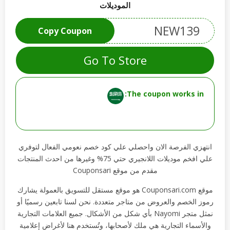
الموديلات
NEW139
Copy Coupon
Go To Store
The coupon works in:
انتهزي الفرصة الان واحصلي علي كود خصم نعومي الفعال لتوفري
علي افخم موديلات اللانجيري حتي 75% وغيرها من احدث المنتجات
مقدم من موقع Couponsari
موقع Couponsari.com هو موقع مستقل للتسويق بالعمولة يشارك
رموز الخصم والعروض من متاجر متعددة. نحن لسنا تابعين رسميًا أو
نمثل متجر Nayomi بأي شكل من الأشكال. جميع العلامات التجارية
والأسماء التجارية هي ملك لأصحابها، وتُستخدم هنا لأغراض إعلامية