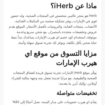
ماذا عن iHerb؟
iHerb هو متجر عالمي متخصص في المنتجات الصحية، وله حضور
قوي في الإمارات, يوفر تشكيلة ضخمة من المكملات الغذائية،
الأعشاب، منتجات العناية، والبروتينات بأفضل الأسعار, الموقع يقدم
عروض وتخفيضات متجددة باستمرار، مع شحن سريع وخدمة
موثوقة, استخدام كود خصم اي هيرب الإمارات يساعدك تبدأ نمط
حياة صحي بأقل تكلفة، ويوفر لك تجربة تسوق سهلة وآمنة.
مزايا التسوق من موقع اي
هيرب الإمارات
يوفّر موقع iHerb الإمارات تجربة تسوق فريدة لعشاق المنتجات
الصحية والطبيعية، مع مزايا عديدة تجعل منه وجهة مثالية للشراء
أونلاين، وإليك أبرز ما يقدمه:
تخفيضات متواصلة
يقدّم اي هيرب خصومات على مدار السنة، تصل أحيانًا إلى 80%