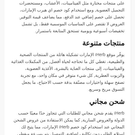
على منتجات مختارة مثل الفيتامينات، الأعشاب، ومستحضرات
التجميل العضوية, ومع استخدام كود خصم اي هيرب الإمارات،
تحصل على خصم إضافي عند الدفع، مما يضاعف قيمة التوفير.
العروض لا تقتصر على المناسبات الموسمية فقط، بل تشمل
تخفيضات أسبوعية ويومية تستحق المتابعة باستمرار.
منتجات متنوعة
يوفّر موقع iHerb الإمارات تشكيلة هائلة من المنتجات الصحية
والطبيعية، تغطي كل ما تحتاجه لحياة أفضل, من المكملات الغذائية
والفيتامينات، إلى منتجات العناية بالبشرة، الأغذية العضوية،
والزيوت العطرية, كل شيء متوفر في مكان واحد، مع تجربة
تصفح سهلة واختيارات مصنّفة بدقة حسب الاحتياج، ما يجعل
التسوق مريح وسريع.
شحن مجاني
iHerb يقدم شحن مجاني للطلبات التي تتجاوز حدًا معينًا حسب
الدولة والعروض السارية, كما يمكن الاستفادة من عروض الشحن
المجاني عند استخدام كود خصم iHerb الإمارات، مما يتيح لك
استلام الطلب دون تكاليف إضافية, التوصيل يتم بسرعة ويغطي