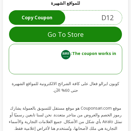
للمواقع الشهيرة
D12
Copy Coupon
Go To Store
The coupon works in:
كوبون ايرالو فعال على كافة الشرائح الالكترونية للمواقع الشهيرة
حتى 60% الآن.
موقع Couponsari.com هو موقع مستقل للتسويق بالعمولة يشارك
رموز الخصم والعروض من متاجر متعددة. نحن لسنا تابعين رسميًا أو
نمثل Airalo بأي شكل من الأشكال. جميع العلامات التجارية والأسماء
التجارية هي ملك لأصحابها، وتُستخدم هنا لأغراض إعلامية فقط.